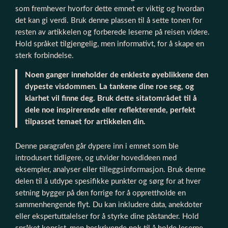
som fremhever hvorfor dette emnet er viktig og hvordan
det kan gi verdi. Bruk denne plassen til å sette tonen for
resten av artikkelen og forberede leserne på reisen videre.
Hold språket tilgjengelig, men informativt, for å skape en
sterk forbindelse.
Noen ganger inneholder de enkleste øyeblikkene den
dypeste visdommen. La tankene dine roe seg, og
klarhet vil finne deg. Bruk dette sitatområdet til å
dele noe inspirerende eller reflekterende, perfekt
tilpasset temaet for artikkelen din.
Denne paragrafen går dypere inn i emnet som ble
introdusert tidligere, og utvider hovedideen med
eksempler, analyser eller tilleggsinformasjon. Bruk denne
delen til å utdype spesifikke punkter og sørg for at hver
setning bygger på den forrige for å opprettholde en
sammenhengende flyt. Du kan inkludere data, anekdoter
eller ekspertuttalelser for å styrke dine påstander. Hold